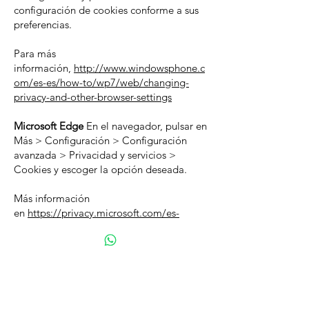
configuración de cookies conforme a sus
preferencias.
Para más
información,
http://www.windowsphone.c
om/es-es/how-to/wp7/web/changing-
privacy-and-other-browser-settings
Microsoft Edge
En el navegador, pulsar en
Más > Configuración > Configuración
avanzada > Privacidad y servicios >
Cookies y escoger la opción deseada.
Más información
en
https://privacy.microsoft.com/es-
es/windows-10-microsoft-edge-and-
privacy
Mozilla Firefox
Con Firefox abierto, pulse
el botón Menú > Preferencias >
Privacidad y seguridad > Historial > Usar