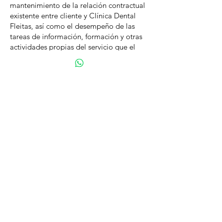
mantenimiento de la relación contractual
existente entre cliente y Clínica Dental
Fleitas, así como el desempeño de las
tareas de información, formación y otras
actividades propias del servicio que el
cliente tiene contratado con la empresa.
E.- Clínica Dental Fleitas no se hace
responsable del incumplimiento de
cualquier norma aplicable en que pueda
incurrir el usuario en su acceso al sitio
web
www.clinicadentalfleitas.com
y/o en
el uso de las informaciones contenidas en
el mismo.
F.- Clínica Dental Fleitas no será
responsable de los daños y perjuicios
producidos o que puedan producirse,
cualquiera que sea su naturaleza, que se
deriven del uso de la información, de las
materias contenidas en este web site y de