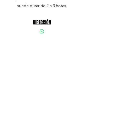
puede durar de 2 a 3 horas.
DIRECCIÓN
Calle Pérez del toro 37, 1ª IZQ
Las Palmas de Gran Canaria
CONTACTO
contacto@clinicadentalfleitas.es
928 23 29 73
WhatsApp Cita
634 24 92 11
©2023 Clínica Dental Fleitas en Las
Palmas de Gran Canaria.